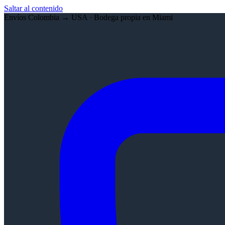
Saltar al contenido
Envíos Colombia → USA · Bodega propia en Miami