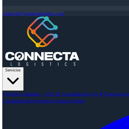
comercial@connectalogistics.com
Servicios
✈
Envíos Colombia → USA
🚢
Consolidación LCL
❄
Conecta Froze
Calculadora
Blog
Nosotros
Contacto
English