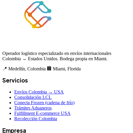
Operador logístico especializado en envíos internacionales
Colombia → Estados Unidos. Bodega propia en Miami.
📍 Medellín, Colombia
🏢 Miami, Florida
Servicios
Envíos Colombia → USA
Consolidación LCL
Conecta Frozen (cadena de frío)
Trámites Aduaneros
Fulfillment E-commerce USA
Recolección Colombia
Empresa