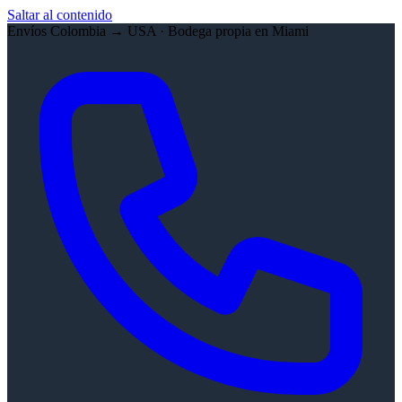
Saltar al contenido
Envíos Colombia → USA · Bodega propia en Miami