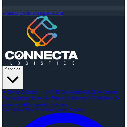
comercial@connectalogistics.com
Servicios
✈
Envíos Colombia → USA
🚢
Consolidación LCL
❄
Conecta
Frozen (cadena de frío)
📋
Trámites Aduaneros
📦
Fulfillment E-
commerce
🚛
Recolección Colombia
Calculadora
Blog
Nosotros
Contacto
English