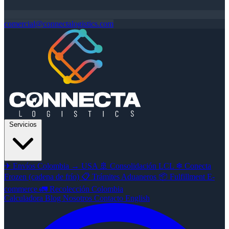
comercial@connectalogistics.com
Servicios
✈
Envíos Colombia → USA
🚢
Consolidación LCL
❄
Conecta
Frozen (cadena de frío)
📋
Trámites Aduaneros
📦
Fulfillment E-
commerce
🚛
Recolección Colombia
Calculadora
Blog
Nosotros
Contacto
English