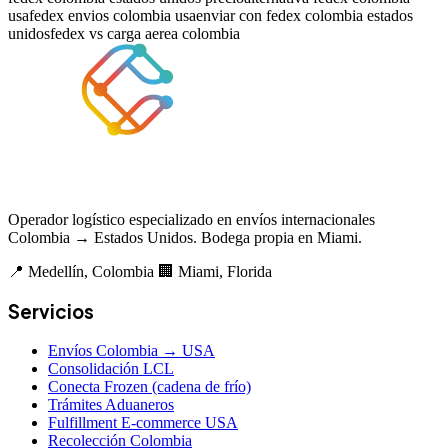
usa
fedex envios colombia usa
enviar con fedex colombia estados
unidos
fedex vs carga aerea colombia
Operador logístico especializado en envíos internacionales
Colombia → Estados Unidos. Bodega propia en Miami.
📍 Medellín, Colombia
🏢 Miami, Florida
Servicios
Envíos Colombia → USA
Consolidación LCL
Conecta Frozen (cadena de frío)
Trámites Aduaneros
Fulfillment E-commerce USA
Recolección Colombia