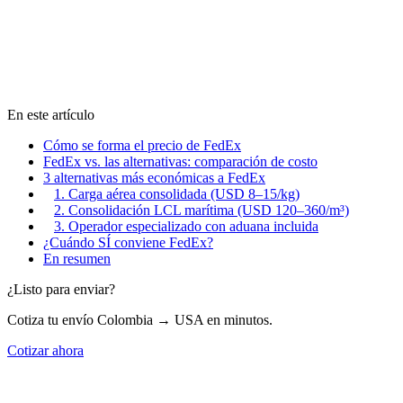
En este artículo
Cómo se forma el precio de FedEx
FedEx vs. las alternativas: comparación de costo
3 alternativas más económicas a FedEx
1. Carga aérea consolidada (USD 8–15/kg)
2. Consolidación LCL marítima (USD 120–360/m³)
3. Operador especializado con aduana incluida
¿Cuándo SÍ conviene FedEx?
En resumen
¿Listo para enviar?
Cotiza tu envío Colombia → USA en minutos.
Cotizar ahora