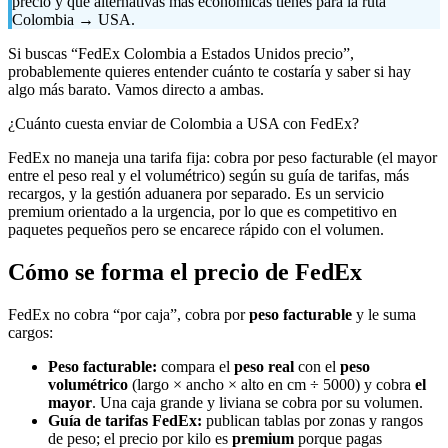
precio y qué alternativas más económicas tienes para la ruta
Colombia → USA.
Si buscas “FedEx Colombia a Estados Unidos precio”,
probablemente quieres entender cuánto te costaría y saber si hay
algo más barato. Vamos directo a ambas.
¿Cuánto cuesta enviar de Colombia a USA con FedEx?
FedEx no maneja una tarifa fija: cobra por peso facturable (el mayor
entre el peso real y el volumétrico) según su guía de tarifas, más
recargos, y la gestión aduanera por separado. Es un servicio
premium orientado a la urgencia, por lo que es competitivo en
paquetes pequeños pero se encarece rápido con el volumen.
Cómo se forma el precio de FedEx
FedEx no cobra “por caja”, cobra por
peso facturable
y le suma
cargos:
Peso facturable:
compara el
peso real
con el
peso
volumétrico
(largo × ancho × alto en cm ÷ 5000) y cobra
el
mayor
. Una caja grande y liviana se cobra por su volumen.
Guía de tarifas FedEx:
publican tablas por zonas y rangos
de peso; el precio por kilo es
premium
porque pagas