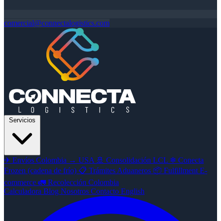
comercial@connectalogistics.com
Servicios
✈
Envíos Colombia → USA
🚢
Consolidación LCL
❄
Conecta
Frozen (cadena de frío)
📋
Trámites Aduaneros
📦
Fulfillment E-
commerce
🚛
Recolección Colombia
Calculadora
Blog
Nosotros
Contacto
English