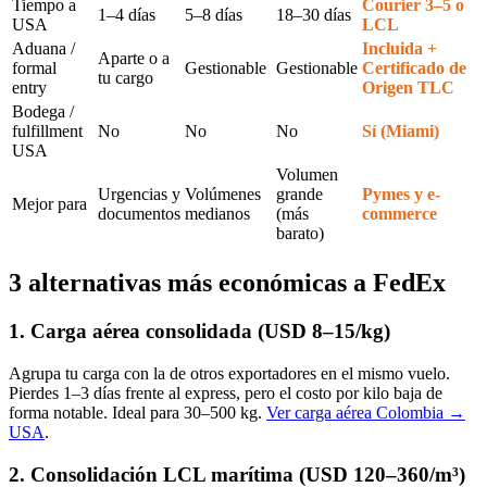
Tiempo a
Courier 3–5 o
1–4 días
5–8 días
18–30 días
USA
LCL
Aduana /
Incluida +
Aparte o a
formal
Gestionable
Gestionable
Certificado de
tu cargo
entry
Origen TLC
Bodega /
fulfillment
No
No
No
Sí (Miami)
USA
Volumen
Urgencias y
Volúmenes
grande
Pymes y e-
Mejor para
documentos
medianos
(más
commerce
barato)
3 alternativas más económicas a FedEx
1. Carga aérea consolidada (USD 8–15/kg)
Agrupa tu carga con la de otros exportadores en el mismo vuelo.
Pierdes 1–3 días frente al express, pero el costo por kilo baja de
forma notable. Ideal para 30–500 kg.
Ver carga aérea Colombia →
USA
.
2. Consolidación LCL marítima (USD 120–360/m³)