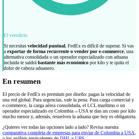
El veredicto
Si necesitas
velocidad puntual
, FedEx es difícil de superar. Si vas
a
exportar de forma recurrente o vender por e-commerce
, una
alternativa consolidada o un operador especializado con aduana
incluida te saldrá
bastante más económico
por kilo y te quita el
dolor de cabeza aduanero.
En resumen
El precio de FedEx es premium por diseño: pagas la velocidad de
una red global. Para urgencias, vale la pena. Para carga comercial y
e-commerce, la carga aérea consolidada, el LCL marítimo o un
operador especializado en Colombia→USA te dan un costo por kilo
mucho menor y, además, resuelven la aduana que hoy es obligatoria.
¿Quieres ver todas las opciones lado a lado? Revisa nuestra
comparativa completa de empresas para enviar de Colombia a USA
,
o los análisis equivalentes de
DHL
y
UPS
.