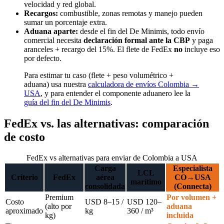
velocidad y red global.
Recargos:
combustible, zonas remotas y manejo pueden
sumar un porcentaje extra.
Aduana aparte:
desde el fin del De Minimis, todo envío
comercial necesita
declaración formal ante la CBP
y paga
aranceles + recargo del 15%. El flete de FedEx
no
incluye eso
por defecto.
Para estimar tu caso (flete + peso volumétrico +
aduana) usa nuestra
calculadora de envíos Colombia →
USA
, y para entender el componente aduanero lee la
guía del fin del De Minimis
.
FedEx vs. las alternativas: comparación
de costo
FedEx vs alternativas para enviar de Colombia a USA
Carga
Especialista
LCL
Criterio
FedEx
aérea
CO→USA
marítimo
consolidada
(Connecta)
Premium
Por volumen +
Costo
USD 8–15 /
USD 120–
(alto por
aduana
aproximado
kg
360 / m³
kg)
incluida