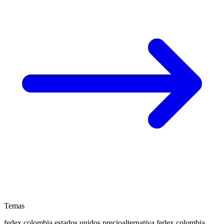
Temas
fedex colombia estados unidos precio
alternativa fedex colombia