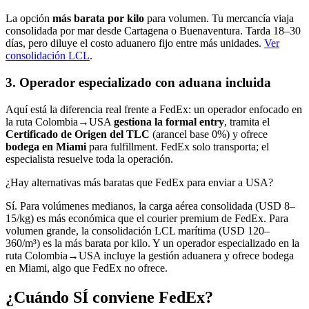
La opción
más barata por kilo
para volumen. Tu mercancía viaja
consolidada por mar desde Cartagena o Buenaventura. Tarda 18–30
días, pero diluye el costo aduanero fijo entre más unidades.
Ver
consolidación LCL
.
3. Operador especializado con aduana incluida
Aquí está la diferencia real frente a FedEx: un operador enfocado en
la ruta Colombia→USA
gestiona la formal entry
, tramita el
Certificado de Origen del TLC
(arancel base 0%) y ofrece
bodega en Miami
para fulfillment. FedEx solo transporta; el
especialista resuelve toda la operación.
¿Hay alternativas más baratas que FedEx para enviar a USA?
Sí. Para volúmenes medianos, la carga aérea consolidada (USD 8–
15/kg) es más económica que el courier premium de FedEx. Para
volumen grande, la consolidación LCL marítima (USD 120–
360/m³) es la más barata por kilo. Y un operador especializado en la
ruta Colombia→USA incluye la gestión aduanera y ofrece bodega
en Miami, algo que FedEx no ofrece.
¿Cuándo SÍ conviene FedEx?