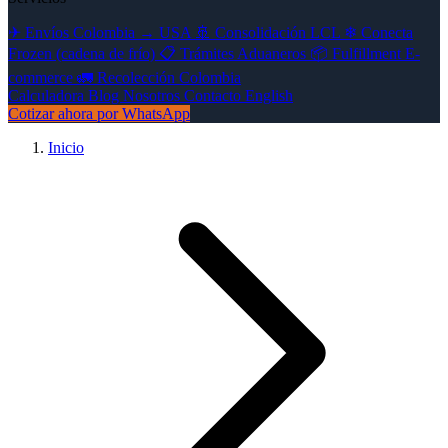
✈
Envíos Colombia → USA
🚢
Consolidación LCL
❄
Conecta
Frozen (cadena de frío)
📋
Trámites Aduaneros
📦
Fulfillment E-
commerce
🚛
Recolección Colombia
Calculadora
Blog
Nosotros
Contacto
English
Cotizar ahora por WhatsApp
Inicio