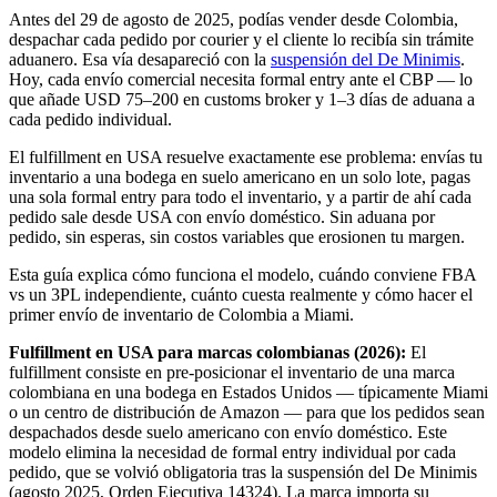
Antes del 29 de agosto de 2025, podías vender desde Colombia,
despachar cada pedido por courier y el cliente lo recibía sin trámite
aduanero. Esa vía desapareció con la
suspensión del De Minimis
.
Hoy, cada envío comercial necesita formal entry ante el CBP — lo
que añade USD 75–200 en customs broker y 1–3 días de aduana a
cada pedido individual.
El fulfillment en USA resuelve exactamente ese problema: envías tu
inventario a una bodega en suelo americano en un solo lote, pagas
una sola formal entry para todo el inventario, y a partir de ahí cada
pedido sale desde USA con envío doméstico. Sin aduana por
pedido, sin esperas, sin costos variables que erosionen tu margen.
Esta guía explica cómo funciona el modelo, cuándo conviene FBA
vs un 3PL independiente, cuánto cuesta realmente y cómo hacer el
primer envío de inventario de Colombia a Miami.
Fulfillment en USA para marcas colombianas (2026):
El
fulfillment consiste en pre-posicionar el inventario de una marca
colombiana en una bodega en Estados Unidos — típicamente Miami
o un centro de distribución de Amazon — para que los pedidos sean
despachados desde suelo americano con envío doméstico. Este
modelo elimina la necesidad de formal entry individual por cada
pedido, que se volvió obligatoria tras la suspensión del De Minimis
(agosto 2025, Orden Ejecutiva 14324). La marca importa su