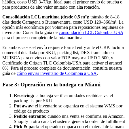
hábiles, costo USD 3–7/kg. Ideal para el primer envío de prueba o
para productos de alto valor unitario con alta rotación.
Consolidación LCL marítima (desde 0,5 m³):
tránsito de 8–18
días desde Cartagena o Buenaventura, costo USD 120–360/m³. La
opción más económica por volumen para reposiciones regulares de
inventario. Consulta la guía de
consolidación LCL Colombia-USA
para el proceso completo de la ruta marítima.
En ambos casos el envío requiere formal entry ante el CBP: factura
comercial detallada por SKU, packing list, DEX tramitado en
MUISCA para envíos con valor FOB mayor a USD 2.500, y
Certificado de Origen TLC Colombia-USA para activar el arancel
0%. Para el proceso completo de documentación, consulta nuestra
guía de
cómo enviar inventario de Colombia a USA
.
Fase 3: Operación en la bodega en Miami
Receiving:
la bodega verifica unidades recibidas vs. el
packing list por SKU
Put away:
el inventario se organiza en el sistema WMS por
código de producto
Pedido entrante:
cuando una venta se confirma en Amazon,
Shopify u otro canal, el sistema genera la orden de fulfillment
Pick & pack:
el operador empaca con el material de la marca