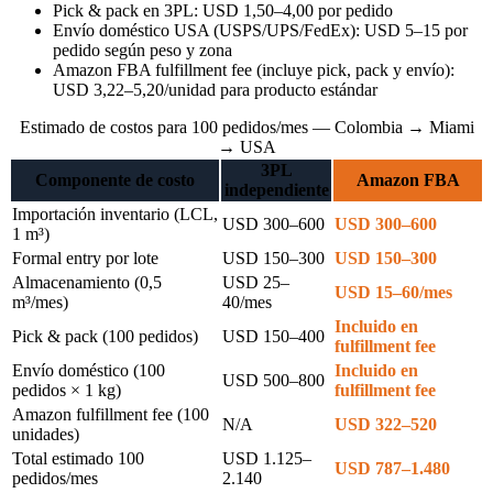
Pick & pack en 3PL: USD 1,50–4,00 por pedido
Envío doméstico USA (USPS/UPS/FedEx): USD 5–15 por
pedido según peso y zona
Amazon FBA fulfillment fee (incluye pick, pack y envío):
USD 3,22–5,20/unidad para producto estándar
Estimado de costos para 100 pedidos/mes — Colombia → Miami
→ USA
3PL
Componente de costo
Amazon FBA
independiente
Importación inventario (LCL,
USD 300–600
USD 300–600
1 m³)
Formal entry por lote
USD 150–300
USD 150–300
Almacenamiento (0,5
USD 25–
USD 15–60/mes
m³/mes)
40/mes
Incluido en
Pick & pack (100 pedidos)
USD 150–400
fulfillment fee
Envío doméstico (100
Incluido en
USD 500–800
pedidos × 1 kg)
fulfillment fee
Amazon fulfillment fee (100
N/A
USD 322–520
unidades)
Total estimado 100
USD 1.125–
USD 787–1.480
pedidos/mes
2.140