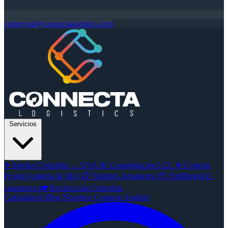
comercial@connectalogistics.com
Servicios
✈
Envíos Colombia → USA
🚢
Consolidación LCL
❄
Conecta
Frozen (cadena de frío)
📋
Trámites Aduaneros
📦
Fulfillment E-
commerce
🚛
Recolección Colombia
Calculadora
Blog
Nosotros
Contacto
English