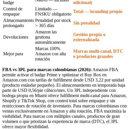
badge
adicional)
Control de
Limitado —
Total — branding propio
empaque
FNSKU obligatorio
Almacenamiento
Penalidad por stock
Sin penalidad
prolongado
> 365 días
Amazon las
Gestión propia o
Devoluciones
gestiona
externalizada
automáticamente
Marcas 100%
Marcas multi-canal, DTC
Mejor para
Amazon con alta
o productos grandes
rotación
FBA vs 3PL para marcas colombianas (2026):
Amazon FBA
permite activar el badge Prime y optimizar el Buy Box en
Amazon.com con tarifas de fulfillment desde USD 3,22 por unidad
(producto estándar pequeño). El almacenamiento en temporada baja
parte de USD 0,56/pie cúbico/mes. Un 3PL independiente con
bodega propia en Miami ofrece fulfillment multi-canal para Amazon,
Shopify y TikTok Shop, con control total sobre empaque y sin
restricciones de rotación de inventario. Para marcas colombianas con
ventas exclusivamente en Amazon y alta rotación, FBA maximiza la
visibilidad. Para marcas con múltiples canales, productos de gran
volumen o que priorizan la experiencia de marca (DTC), el 3PL
ofrece mayor flexibilidad.