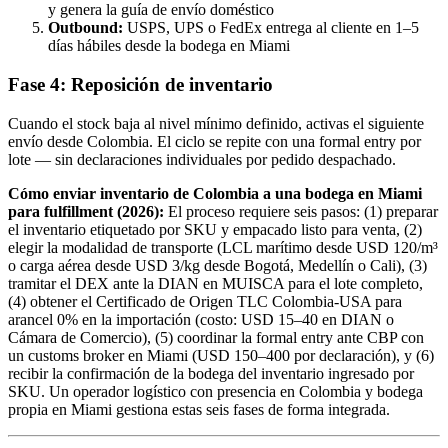
y genera la guía de envío doméstico
Outbound:
USPS, UPS o FedEx entrega al cliente en 1–5
días hábiles desde la bodega en Miami
Fase 4: Reposición de inventario
Cuando el stock baja al nivel mínimo definido, activas el siguiente
envío desde Colombia. El ciclo se repite con una formal entry por
lote — sin declaraciones individuales por pedido despachado.
Cómo enviar inventario de Colombia a una bodega en Miami
para fulfillment (2026):
El proceso requiere seis pasos: (1) preparar
el inventario etiquetado por SKU y empacado listo para venta, (2)
elegir la modalidad de transporte (LCL marítimo desde USD 120/m³
o carga aérea desde USD 3/kg desde Bogotá, Medellín o Cali), (3)
tramitar el DEX ante la DIAN en MUISCA para el lote completo,
(4) obtener el Certificado de Origen TLC Colombia-USA para
arancel 0% en la importación (costo: USD 15–40 en DIAN o
Cámara de Comercio), (5) coordinar la formal entry ante CBP con
un customs broker en Miami (USD 150–400 por declaración), y (6)
recibir la confirmación de la bodega del inventario ingresado por
SKU. Un operador logístico con presencia en Colombia y bodega
propia en Miami gestiona estas seis fases de forma integrada.