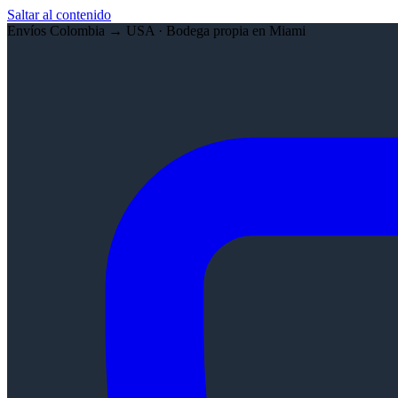
Saltar al contenido
Envíos Colombia → USA · Bodega propia en Miami