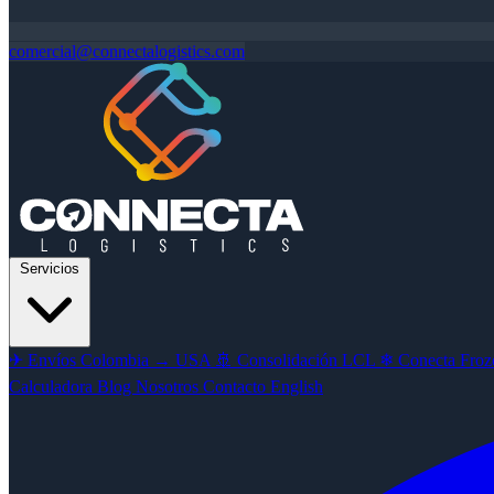
comercial@connectalogistics.com
Servicios
✈
Envíos Colombia → USA
🚢
Consolidación LCL
❄
Conecta Froze
Calculadora
Blog
Nosotros
Contacto
English