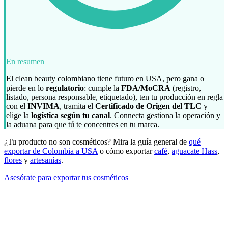
En resumen
El clean beauty colombiano tiene futuro en USA, pero gana o
pierde en lo
regulatorio
: cumple la
FDA/MoCRA
(registro,
listado, persona responsable, etiquetado), ten tu producción en regla
con el
INVIMA
, tramita el
Certificado de Origen del TLC
y
elige la
logística según tu canal
. Connecta gestiona la operación y
la aduana para que tú te concentres en tu marca.
¿Tu producto no son cosméticos? Mira la guía general de
qué
exportar de Colombia a USA
o cómo exportar
café
,
aguacate Hass
,
flores
y
artesanías
.
Asesórate para exportar tus cosméticos