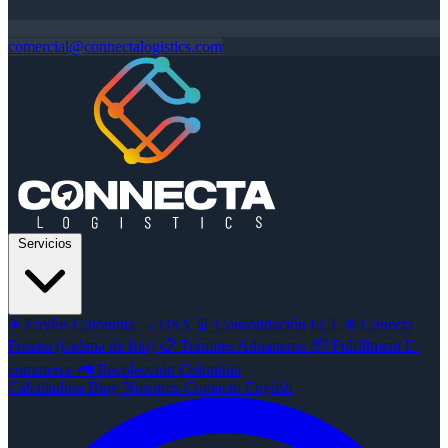
comercial@connectalogistics.com
Servicios
✈
Envíos Colombia → USA
🚢
Consolidación LCL
❄
Conecta
Frozen (cadena de frío)
📋
Trámites Aduaneros
📦
Fulfillment E-
commerce
🚛
Recolección Colombia
Calculadora
Blog
Nosotros
Contacto
English