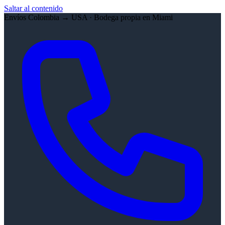
Saltar al contenido
Envíos Colombia → USA · Bodega propia en Miami