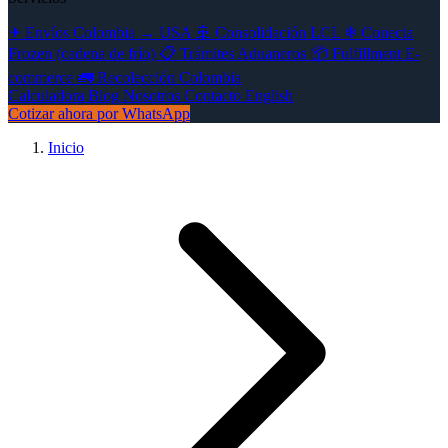
✈
Envíos Colombia → USA
🚢
Consolidación LCL
❄
Conecta
Frozen (cadena de frío)
📋
Trámites Aduaneros
📦
Fulfillment E-
commerce
🚛
Recolección Colombia
Calculadora
Blog
Nosotros
Contacto
English
Cotizar ahora por WhatsApp
Inicio