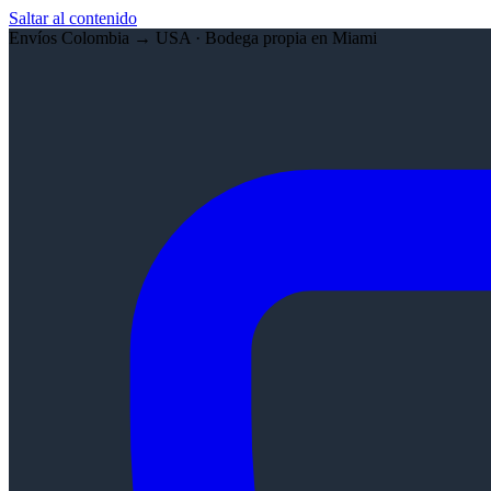
Saltar al contenido
Envíos Colombia → USA · Bodega propia en Miami