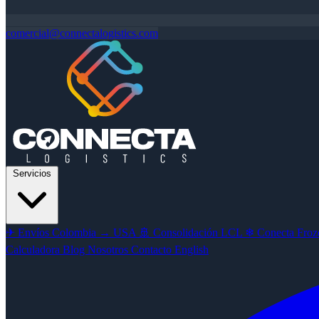
comercial@connectalogistics.com
Servicios
✈
Envíos Colombia → USA
🚢
Consolidación LCL
❄
Conecta Froze
Calculadora
Blog
Nosotros
Contacto
English